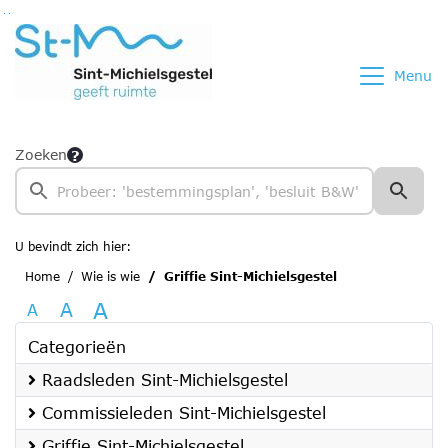
Ga naar de inhoud van deze pagina
Ga naar het zoeken
Ga naar het menu
Menu
Zoeken
U bevindt zich hier:
Home
Wie is wie
Griffie Sint-Michielsgestel
A
A
A
Categorieën
Raadsleden Sint-Michielsgestel
Commissieleden Sint-Michielsgestel
Griffie Sint-Michielsgestel