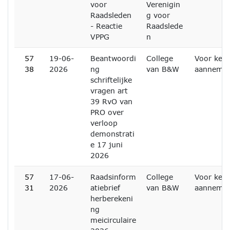
voor
Verenigin
Raadsleden
g voor
- Reactie
Raadslede
VPPG
n
57
19-06-
Beantwoordi
College
Voor kenn
38
2026
ng
van B&W
aanneme
schriftelijke
vragen art
39 RvO van
PRO over
verloop
demonstrati
e 17 juni
2026
57
17-06-
Raadsinform
College
Voor kenn
31
2026
atiebrief
van B&W
aanneme
herberekeni
ng
meicirculaire