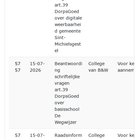
art.39
DorpsGoed
over digitale
weerbaarhei
d gemeente
Sint-
Michielsgest
el
57
15-07-
Beantwoordi
College
Voor kenn
57
2026
ng
van B&W
aanneme
schriftelijke
vragen
art.39
DorpsGoed
over
basisschool
De
Wegwijzer
57
15-07-
Raadsinform
College
Voor kenn