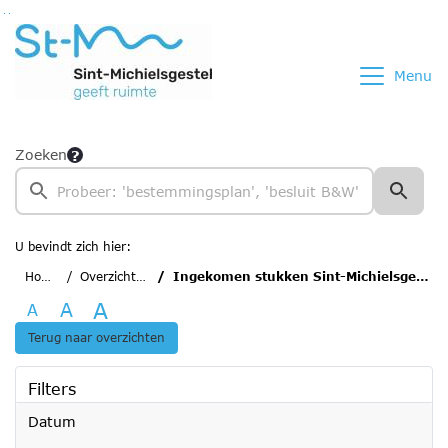
Ga naar de inhoud van deze pagina
Ga naar het zoeken
Ga naar het menu
Menu
Zoeken
U bevindt zich hier:
Home
Overzichten
Ingekomen stukken Sint-Michielsgestel
A
A
A
Terug naar overzichten
Filters
Datum