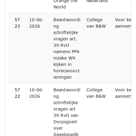
Orange the
Nederland
World
57
10-06-
Beantwoordi
College
Voor kenn
23
2026
ng
van B&W
aanneme
schriftelijke
vragen art.
39 RvO
namens PPA
inzake WK
kijken in
horecavoorz
ieningen
57
10-06-
Beantwoordi
College
Voor kenn
22
2026
ng
van B&W
aanneme
schriftelijke
vragen art
39 RvO van
Dorpsgoed
over
Speelgoedb