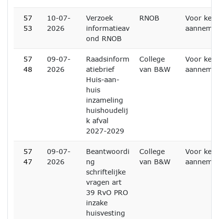
57
10-07-
Verzoek
RNOB
Voor kenn
53
2026
informatieav
aanneme
ond RNOB
57
09-07-
Raadsinform
College
Voor kenn
48
2026
atiebrief
van B&W
aanneme
Huis-aan-
huis
inzameling
huishoudelij
k afval
2027-2029
57
09-07-
Beantwoordi
College
Voor kenn
47
2026
ng
van B&W
aanneme
schriftelijke
vragen art
39 RvO PRO
inzake
huisvesting