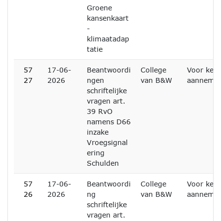
Groene
kansenkaart
-
klimaatadap
tatie
57
17-06-
Beantwoordi
College
Voor kenn
27
2026
ngen
van B&W
aanneme
schriftelijke
vragen art.
39 RvO
namens D66
inzake
Vroegsignal
ering
Schulden
57
17-06-
Beantwoordi
College
Voor kenn
26
2026
ng
van B&W
aanneme
schriftelijke
vragen art.