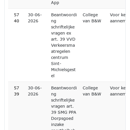
App
57
30-06-
Beantwoordi
College
Voor kenn
40
2026
ng
van B&W
aanneme
schriftelijke
vragen ex
art. 39 VVD
Verkeersma
atregelen
centrum
Sint-
Michielsgest
el
57
30-06-
Beantwoordi
College
Voor kenn
39
2026
ng
van B&W
aanneme
schriftelijke
vragen art.
39 SMG PPA
Dorpsgoed
inzake