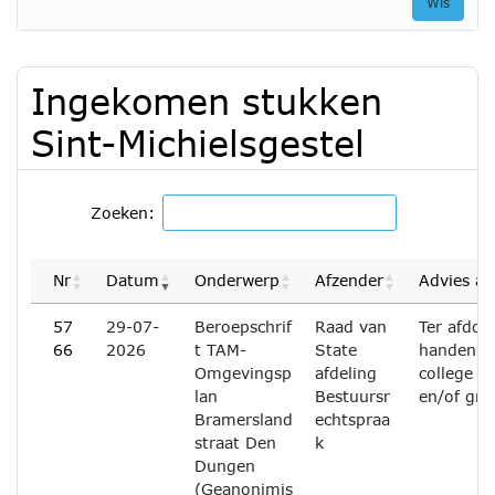
Wis
Ingekomen stukken
Sint-Michielsgestel
Zoeken:
Nr
Datum
Onderwerp
Afzender
Advies af
57
29-07-
Beroepschrif
Raad van
Ter afdoe
66
2026
t TAM-
State
handen v
Omgevingsp
afdeling
college 
lan
Bestuursr
en/of grif
Bramersland
echtspraa
straat Den
k
Dungen
(Geanonimis