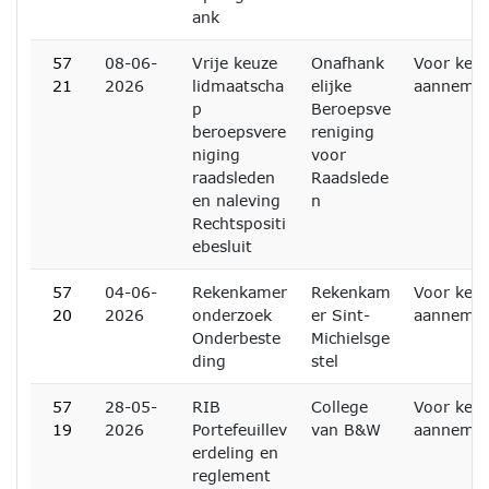
ank
57
08-06-
Vrije keuze
Onafhank
Voor kenn
21
2026
lidmaatscha
elijke
aanneme
p
Beroepsve
beroepsvere
reniging
niging
voor
raadsleden
Raadslede
en naleving
n
Rechtspositi
ebesluit
57
04-06-
Rekenkamer
Rekenkam
Voor kenn
20
2026
onderzoek
er Sint-
aanneme
Onderbeste
Michielsge
ding
stel
57
28-05-
RIB
College
Voor kenn
19
2026
Portefeuillev
van B&W
aanneme
erdeling en
reglement