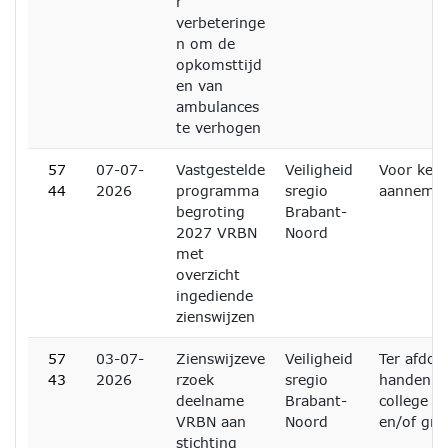
r
verbeteringe
n om de
opkomsttijd
en van
ambulances
te verhogen
57
07-07-
Vastgestelde
Veiligheid
Voor kenn
44
2026
programma
sregio
aanneme
begroting
Brabant-
2027 VRBN
Noord
met
overzicht
ingediende
zienswijzen
57
03-07-
Zienswijzeve
Veiligheid
Ter afdoe
43
2026
rzoek
sregio
handen v
deelname
Brabant-
college 
VRBN aan
Noord
en/of grif
stichting