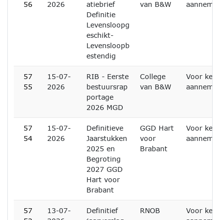
56
2026
atiebrief
van B&W
aanneme
Definitie
Levensloopg
eschikt-
Levensloopb
estendig
57
15-07-
RIB - Eerste
College
Voor kenn
55
2026
bestuursrap
van B&W
aanneme
portage
2026 MGD
57
15-07-
Definitieve
GGD Hart
Voor kenn
54
2026
Jaarstukken
voor
aanneme
2025 en
Brabant
Begroting
2027 GGD
Hart voor
Brabant
57
13-07-
Definitief
RNOB
Voor kenn