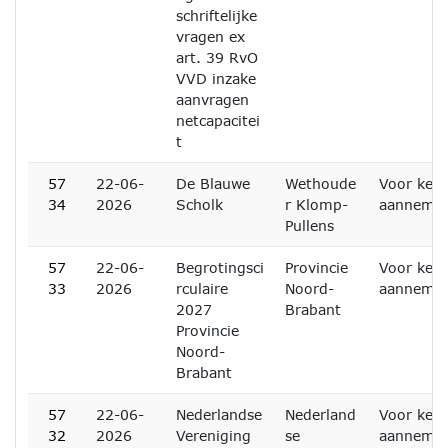
schriftelijke
vragen ex
art. 39 RvO
VVD inzake
aanvragen
netcapacitei
t
57
22-06-
De Blauwe
Wethoude
Voor kenn
34
2026
Scholk
r Klomp-
aanneme
Pullens
57
22-06-
Begrotingsci
Provincie
Voor kenn
33
2026
rculaire
Noord-
aanneme
2027
Brabant
Provincie
Noord-
Brabant
57
22-06-
Nederlandse
Nederland
Voor kenn
32
2026
Vereniging
se
aanneme