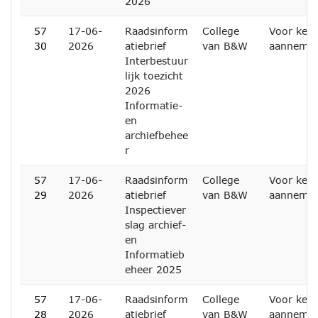
2026
57
17-06-
Raadsinform
College
Voor kenn
30
2026
atiebrief
van B&W
aanneme
Interbestuur
lijk toezicht
2026
Informatie-
en
archiefbehee
r
57
17-06-
Raadsinform
College
Voor kenn
29
2026
atiebrief
van B&W
aanneme
Inspectiever
slag archief-
en
Informatieb
eheer 2025
57
17-06-
Raadsinform
College
Voor kenn
28
2026
atiebrief
van B&W
aanneme