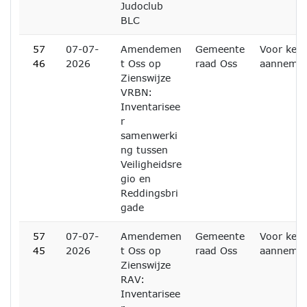
Judoclub
BLC
57
07-07-
Amendemen
Gemeente
Voor kenn
46
2026
t Oss op
raad Oss
aanneme
Zienswijze
VRBN:
Inventarisee
r
samenwerki
ng tussen
Veiligheidsre
gio en
Reddingsbri
gade
57
07-07-
Amendemen
Gemeente
Voor kenn
45
2026
t Oss op
raad Oss
aanneme
Zienswijze
RAV:
Inventarisee