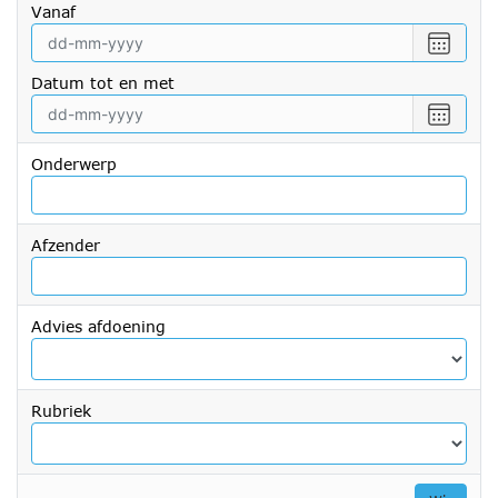
vanaf
Selecte
een
Datum tot en met
datum
vanaf
Selecte
een
datum
Onderwerp
tot
en
met
Afzender
Advies afdoening
Rubriek