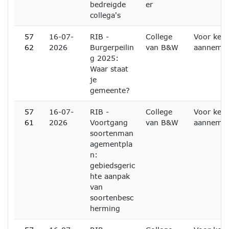
bedreigde
er
collega's
57
16-07-
RIB -
College
Voor kenn
62
2026
Burgerpeilin
van B&W
aanneme
g 2025:
Waar staat
je
gemeente?
57
16-07-
RIB -
College
Voor kenn
61
2026
Voortgang
van B&W
aanneme
soortenman
agementpla
n:
gebiedsgeric
hte aanpak
van
soortenbesc
herming