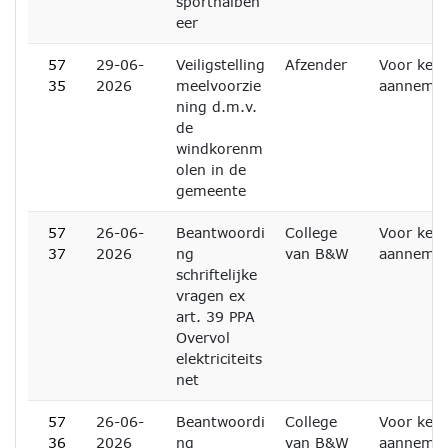
sporthalbeh
eer
57
29-06-
Veiligstelling
Afzender
Voor kenn
35
2026
meelvoorzie
aanneme
ning d.m.v.
de
windkorenm
olen in de
gemeente
57
26-06-
Beantwoordi
College
Voor kenn
37
2026
ng
van B&W
aanneme
schriftelijke
vragen ex
art. 39 PPA
Overvol
elektriciteits
net
57
26-06-
Beantwoordi
College
Voor kenn
36
2026
ng
van B&W
aanneme