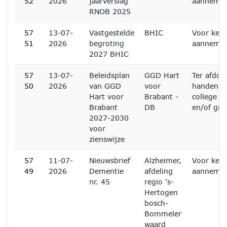
52
2026
jaarverslag
aanneme
RNOB 2025
57
13-07-
Vastgestelde
BHIC
Voor kenn
51
2026
begroting
aanneme
2027 BHIC
57
13-07-
Beleidsplan
GGD Hart
Ter afdoe
50
2026
van GGD
voor
handen v
Hart voor
Brabant -
college 
Brabant
DB
en/of grif
2027-2030
voor
zienswijze
57
11-07-
Nieuwsbrief
Alzheimer,
Voor kenn
49
2026
Dementie
afdeling
aanneme
nr. 45
regio 's-
Hertogen
bosch-
Bommeler
waard