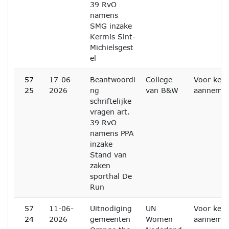
39 RvO
namens
SMG inzake
Kermis Sint-
Michielsgest
el
57
17-06-
Beantwoordi
College
Voor kenn
25
2026
ng
van B&W
aanneme
schriftelijke
vragen art.
39 RvO
namens PPA
inzake
Stand van
zaken
sporthal De
Run
57
11-06-
Uitnodiging
UN
Voor kenn
24
2026
gemeenten
Women
aanneme