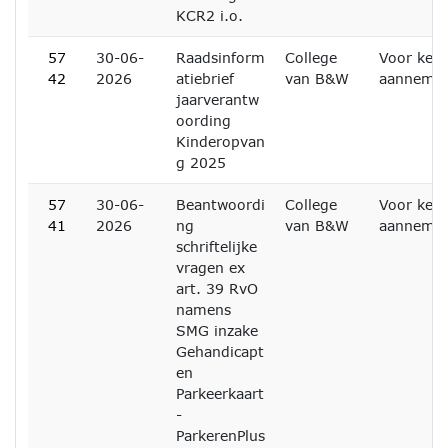
KCR2 i.o.
57
30-06-
Raadsinform
College
Voor kenn
42
2026
atiebrief
van B&W
aanneme
jaarverantw
oording
Kinderopvan
g 2025
57
30-06-
Beantwoordi
College
Voor kenn
41
2026
ng
van B&W
aanneme
schriftelijke
vragen ex
art. 39 RvO
namens
SMG inzake
Gehandicapt
en
Parkeerkaart
-
ParkerenPlus