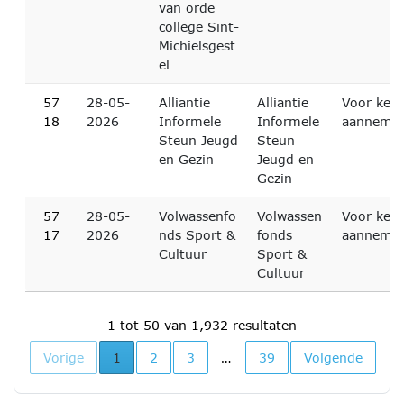
van orde
college Sint-
Michielsgest
el
57
28-05-
Alliantie
Alliantie
Voor kenn
18
2026
Informele
Informele
aanneme
Steun Jeugd
Steun
en Gezin
Jeugd en
Gezin
57
28-05-
Volwassenfo
Volwassen
Voor kenn
17
2026
nds Sport &
fonds
aanneme
Cultuur
Sport &
Cultuur
1 tot 50 van 1,932 resultaten
Huidige pagina
Vorige
1
2
3
…
39
Volgende