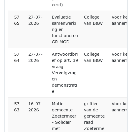
eerd)
57
27-07-
Evaluatie
College
Voor kenn
65
2026
samenwerki
van B&W
aanneme
ng en
functioneren
GR-MGD
57
27-07-
Antwoordbri
College
Voor kenn
64
2026
ef op art. 39
van B&W
aanneme
vraag
Vervolgvrag
en
demonstrati
e
57
16-07-
Motie
griffier
Voor kenn
63
2026
gemeente
van de
aanneme
Zoetermeer
gemeente
- Solidair
raad
met
Zoeterme