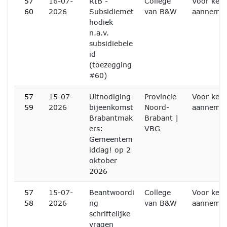
57
16-07-
RIB -
College
Voor kenn
60
2026
Subsidiemet
van B&W
aanneme
hodiek
n.a.v.
subsidiebele
id
(toezegging
#60)
57
15-07-
Uitnodiging
Provincie
Voor kenn
59
2026
bijeenkomst
Noord-
aanneme
Brabantmak
Brabant |
ers:
VBG
Gemeentem
iddag! op 2
oktober
2026
57
15-07-
Beantwoordi
College
Voor kenn
58
2026
ng
van B&W
aanneme
schriftelijke
vragen