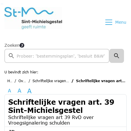
Ga naar de inhoud van deze pagina
Ga naar het zoeken
Ga naar het menu
Menu
Zoeken
U bevindt zich hier:
Home
Overzichten
Schriftelijke vragen art. 39 Sint-Michielsgestel
Schriftelijke vragen art 39 RvO over Vroegsignalering schulden
A
A
A
Schriftelijke vragen art. 39
Sint-Michielsgestel
Schriftelijke vragen art 39 RvO over
Vroegsignalering schulden