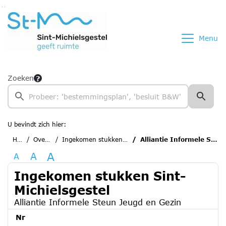
Ga naar de inhoud van deze pagina
Ga naar het zoeken
Ga naar het menu
Menu
Zoeken
U bevindt zich hier:
Home
Overzichten
Ingekomen stukken Sint-Michielsgestel
Alliantie Informele Steun Jeugd en Gezin
A
A
A
Ingekomen stukken Sint-
Michielsgestel
Alliantie Informele Steun Jeugd en Gezin
Nr