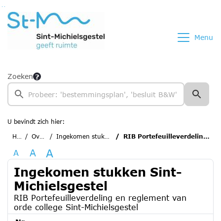
Ga naar de inhoud van deze pagina
Ga naar het zoeken
Ga naar het menu
Menu
Zoeken
U bevindt zich hier:
Home
Overzichten
Ingekomen stukken Sint-Michielsgestel
RIB Portefeuilleverdeling en reglement van orde college Sint-Michielsgestel
A
A
A
Ingekomen stukken Sint-
Michielsgestel
RIB Portefeuilleverdeling en reglement van
orde college Sint-Michielsgestel