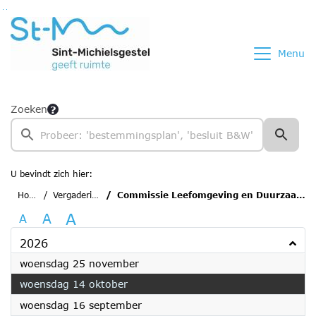
Ga naar de inhoud van deze pagina
Ga naar het zoeken
Ga naar het menu
Menu
Zoeken
U bevindt zich hier:
Home
Vergaderingen
Commissie Leefomgeving en Duurzaamheid SMG
A
A
A
2026
2026
woensdag 25 november
2026
woensdag 14 oktober
2026
woensdag 16 september